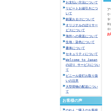
お支払い方法について
リピートお値引きにつ
ア
いて
ケ
銘菓おまけについて
９
※
オリジナルのぼりサー
※
ビスについて
お
海外への発送について
生地・染色について
書体について
セキュリティについて
Welcome to Japan
のぼり サービスについ
て
ビニール提灯お取り扱
いの注意
大型荷物の配送につい
て
お客様の声
のれんご購入のお客様