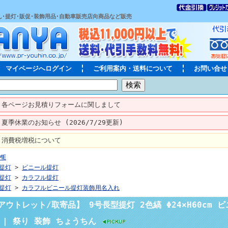
ん･提灯･販促･装飾用品･自動車販売店向商品など販売
マイページへログイン
ご利用案内・送料について
お問い合せ
各ページお見積りフォームに関しまして
夏季休業のお知らせ (2026/7/29更新)
消費税増税について
ME
提灯
>
ビニール提灯
提灯
>
カラフル提灯
提灯
>
カラフルビニール提灯装飾用名入れ
アウトレット/取寄品】 9号長型提灯 2色縞 Φ24×H60cm 
 | 祭り 装飾 ちょうちん