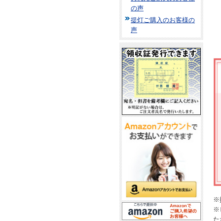
の声
提灯ご購入のお客様の
声
※
※
た