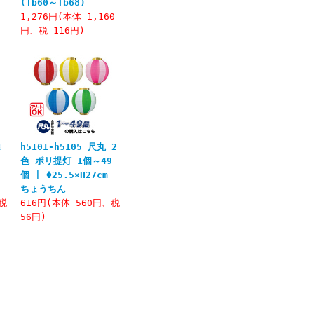
(Tb60～Tb68)
1,276円(本体 1,160
円、税 116円)
単
h5101-h5105 尺丸 2
色 ポリ提灯 1個～49
個 | Φ25.5×H27cm
ちょうちん
、税
616円(本体 560円、税
56円)