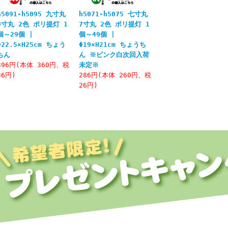
h5091-h5095 九寸丸
h5071-h5075 七寸丸
9寸丸 2色 ポリ提灯 1
7寸丸 2色 ポリ提灯 1
個～29個 |
個～49個 |
Φ22.5×H25cm ちょう
Φ19×H21cm ちょうち
ちん
ん ※ピンク白次回入荷
396円(本体 360円、税
未定※
36円)
286円(本体 260円、税
26円)