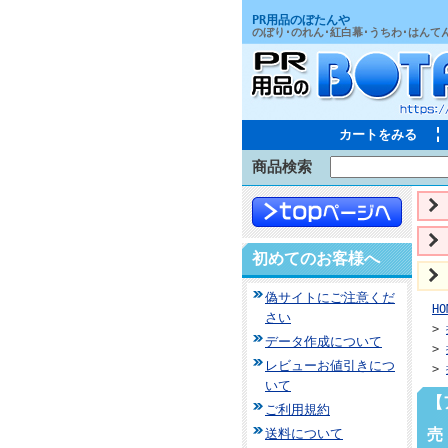
PR用品のぼたんや
のぼり･のれん･紅白幕･うちわ･はんて
カートをみる
商品検索
初めてのお客様へ
偽サイトにご注意くだ
HO
さい
>
データ作成について
>
レビューお値引きにつ
>
いて
【
ご利用規約
売
送料について