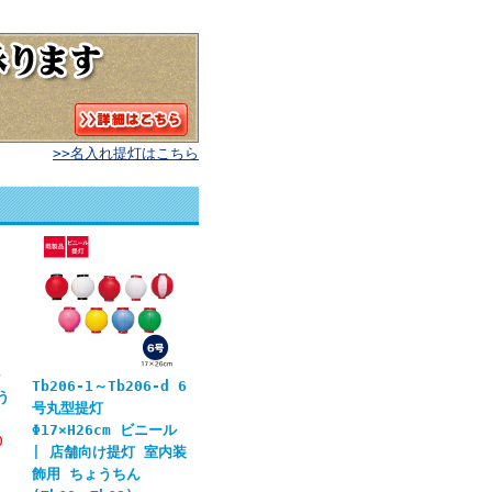
>>名入れ提灯はこちら
ル
Tb206-1～Tb206-d 6
う
号丸型提灯
Φ17×H26cm ビニール
0
| 店舗向け提灯 室内装
飾用 ちょうちん