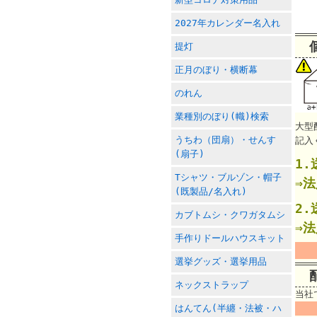
2027年カレンダー名入れ
提灯
正月のぼり・横断幕
のれん
業種別のぼり(幟)検索
大型
うちわ（団扇）・せんす
記入
(扇子)
1
Tシャツ・ブルゾン・帽子
⇒
(既製品/名入れ)
2
カブトムシ・クワガタムシ
⇒
手作りドールハウスキット
選挙グッズ・選挙用品
ネックストラップ
当社
はんてん(半纏・法被・ハ