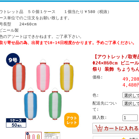
ウトレット品 ５０個１ケース １個当たり￥580（税抜）
ース単位でのご注文をお願い致します。
号長型 24×60cm
ビニール製
色のアソートはできかねます。ご了承下さい。
取り寄せ品の為、出荷まで10-14日程度かかります。予めご了承ください。
【アウトレット/取寄
Φ24×H60cm ビニ
祭り 装飾 ちょうち
価格:
49,2
4,480
色:
配送先につい
て:
購入数: