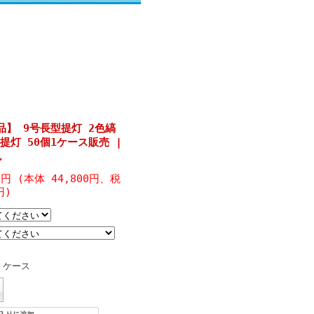
品】 9号長型提灯 2色縞
ール提灯 50個1ケース販売 |
ん
80円 (本体 44,800円、税
円)
ケース