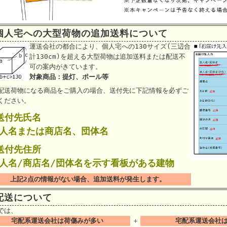
個人宅への大型荷物の追加送料について
運送会社の都合により、個人宅への130サイズ(三辺合
計130cm)を超える大型荷物は追加送料または配送不
可の案内がきています。
対象商品：提灯、ポール等
配送荷物になる商品をご購入の場合、送付先に下記情報を必ずご
ください。
.送付先氏名
法人名または商店名、団体名
.送付先住所
法人名/商店名/団体名を示す看板がある建物
上記2点の情報がない場合、追加送料が発生します。
配送について
では、
宅配系運送会社は荷傷みが多い
＋
宅配系運送会社