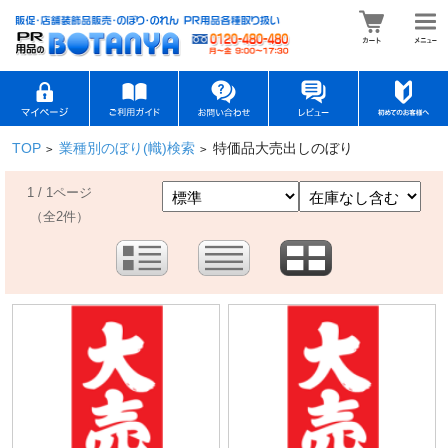
TOP
業種別のぼり(幟)検索
特価品大売出しのぼり
>
>
1 / 1ページ
（全2件）