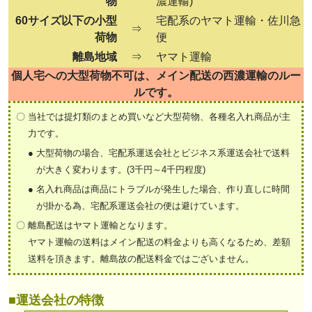
物
濃運輸)
60サイズ以下の小型
宅配系のヤマト運輸・佐川急
⇒
荷物
便
離島地域
⇒
ヤマト運輸
個人宅への大型荷物不可は、メイン配送の西濃運輸のルー
ルです。
〇
当社では提灯類のまとめ買いなど大型荷物、各種名入れ商品が主
力です。
●
大型荷物の場合、宅配系運送会社とビジネス系運送会社で送料
が大きく変わります。(3千円～4千円程度)
●
名入れ商品は商品にトラブルが発生した場合、作り直しに時間
が掛かる為、宅配系運送会社の便は避けています。
〇
離島配送はヤマト運輸となります。
ヤマト運輸の送料はメイン配送の料金よりも高くなるため、差額
送料を頂きます。離島故の配送料金ではございません。
■運送会社の特徴