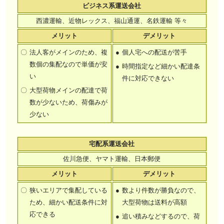
ビジネス系運送会社
西濃運輸、近物レックス、福山通運、名鉄運輸 等々
メリット
デメリット
〇
法人客がメインのため、複
●
個人宅への配送が苦手
数個の集配なので単価が安
●
時間指定など細かい配達条
い
件に対応できない
〇
大型荷物メインの配達で荷
数が少ないため、荷傷みが
少ない
宅配系運送会社
佐川急便、ヤマト運輸、日本郵便
メリット
デメリット
〇
狭いエリアで集配している
●
数より件数が勝負なので、
ため、細かい配送条件に対
大型荷物は送料が高額
応できる
●
追い積みなどするので、荷