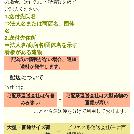
の場合、送付先に下記情報を必ず
ご記入ください。
1.送付先氏名
⇒法人名または商店名、団体
名
2.送付先住所
⇒法人名/商店名/団体名を示す
看板がある建物
上記2点の情報がない場合、追加
送料が発生します。
配送について
当社では、
宅配系運送会社は荷傷
宅配系運送会社は大型荷物の
＋
みが多い
運賃が高い
ことから運送便を分けて利用しております。
大型・普通サイズ荷
ビジネス系運送会社(主に西
⇒