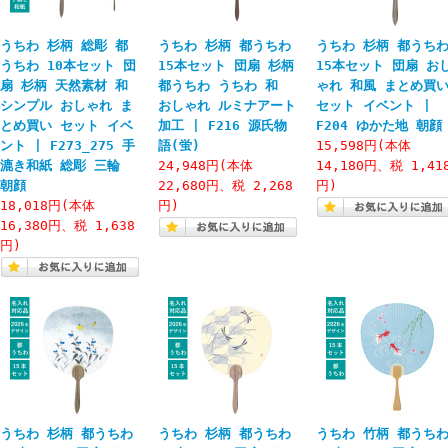
うちわ 杉柄 総彫 都
うちわ 杉柄 都うちわ
うちわ 杉柄 都うち
うちわ 10本セット 団
15本セット 団扇 杉柄
15本セット 団扇 お
扇 杉柄 天然素材 和
都うちわ うちわ 和
ゃれ 和風 まとめ買
シンプル おしゃれ ま
おしゃれ ルミナアート
セット イベント |
とめ買い セット イベ
加工 | F216 源氏物
F204 ゆかた地 朝顔
ント | F273_275 手
語(蛍)
15,598円(本体
漉き和紙 総彫 三輪
24,948円(本体
14,180円、税 1,41
朝顔
22,680円、税 2,268
円)
18,018円(本体
円)
16,380円、税 1,638
円)
うちわ 杉柄 都うちわ
うちわ 杉柄 都うちわ
うちわ 竹柄 都うち