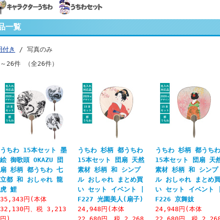
品一覧
明付き
/ 写真のみ
件～26件 （全26件）
うちわ 15本セット 墨
うちわ 杉柄 都うちわ
うちわ 杉柄 都うち
絵 御歌頭 OKAZU 団
15本セット 団扇 天然
15本セット 団扇 天
扇 杉柄 都うちわ 七
素材 杉柄 和 シンプ
素材 杉柄 和 シンプ
立都 和 おしゃれ 龍
ル おしゃれ まとめ買
ル おしゃれ まとめ
虎 鯉
い セット イベント |
い セット イベント 
35,343円(本体
F227 光園美人(扇子)
F226 京舞妓
32,130円、税 3,213
24,948円(本体
24,948円(本体
円)
22,680円、税 2,268
22,680円、税 2,26