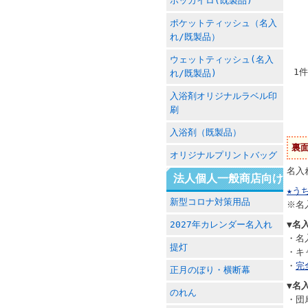
ホッカイロ(既製品)
ポケットティッシュ（名入
れ/既製品）
ウェットティッシュ(名入
1
れ/既製品)
入浴剤オリジナルラベル印
刷
入浴剤（既製品）
裏
オリジナルプリントバッグ
名入
法人個人一般商店向け
★う
新型コロナ対策用品
※名
2027年カレンダー名入れ
▼名
・名
提灯
・キ
・
完
正月のぼり・横断幕
▼名
のれん
・団