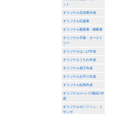
ット
オリジナル店頭幕作成
オリジナル応援幕
オリジナル懸垂幕・横断幕
オリジナル手旗・タペスト
リー
オリジナルはっぴ作成
オリジナルうちわ作成
オリジナル扇子作成
オリジナルお守り作成
オリジナル絵馬作成
オリジナルｼｭｰﾚｰｽ(靴紐)作
成
オリジナルボンフィン・ミ
サンガ