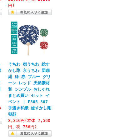
円)
わ
うちわ 都うちわ 総す
然
かし彫 京うちわ 団扇
紺 緑 赤 ブルー グリ
買
ーン レッド 天然素材
|
和 シンプル おしゃれ
まとめ買い セット イ
ベント | F305_307
8
手漉き和紙 総すかし彫
朝顔
8,316円(本体 7,560
円、税 756円)