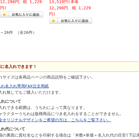
12,290円、税 1,229
13,519円(本体
円)
12,290円、税 1,229
円)
件～26件 （全26件）
面に名入れできます！
れサイズは各商品ページの商品説明をご確認下さい。
ちわ名入れ専用FAX注文用紙
入れ無しでもご購入いただけます。
入れについて
入れできる範囲は、うちわによって異なります。
ャラクターうちわは版権商品につき名入れをすることができません。
全オリジナルデザインをご希望の方は、こちらをご覧下さい。
入れ代について
扇の裏面に貴社名などを印刷する場合は「本数×単価＋名入れ代の目安(下記