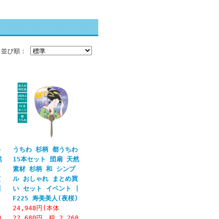
並び順：
わ
うちわ 杉柄 都うちわ
然
15本セット 団扇 天然
素材 杉柄 和 シンプ
買
ル おしゃれ まとめ買
|
い セット イベント |
F225 寿美美人(夜桜)
24,948円(本体
8
22,680円、税 2,268