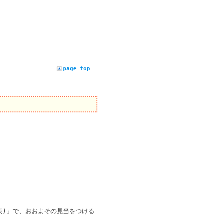
page top
表)」で、おおよその見当をつける