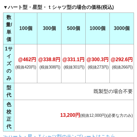
▼ハート型・星型・ｔシャツ型の場合の価格(税込)
数
量/
100個
300個
500個
1000個
3000個
単
価
1サ
イ
@462円
@338.8円
@331.1円
@300.3円
@292.6円
ズ
(税抜420円)
(税抜308円)
(税抜301円)
(税抜273円)
(税抜266円)
の
み
型
既製型の場合不要
代
色
校
13,200円
(税抜12,000円)(必要な方のみ)
正
代
≫ハート・星・Ｔシャツ型のテンプレートはこちら