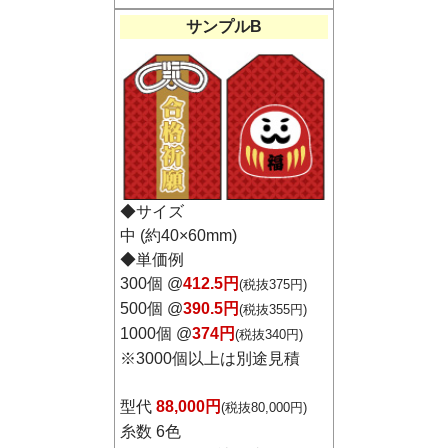
サンプルB
◆サイズ
中 (約40×60mm)
◆単価例
300個 @
412.5円
(税抜375円)
500個 @
390.5円
(税抜355円)
1000個 @
374円
(税抜340円)
※
3000個以上は別途見積
型代
88,000円
(税抜80,000円)
糸数 6色