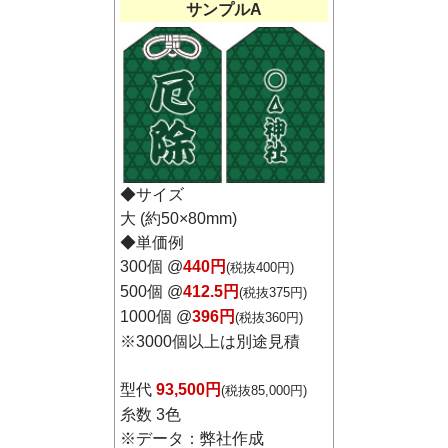
サンプルA
◆サイズ
大 (約50×80mm)
◆単価例
300個 @
440円
(税抜400円)
500個 @
412.5円
(税抜375円)
1000個 @
396円
(税抜360円)
※
3000個以上は別途見積
型代
93,500円
(税抜85,000円)
糸数 3色
※データ：弊社作成