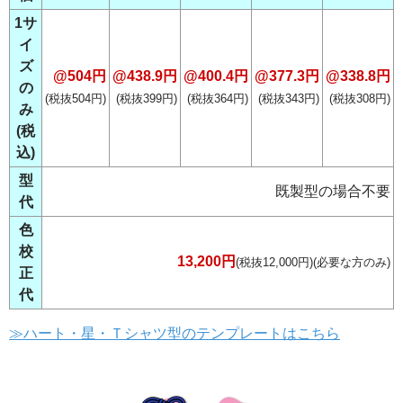
1サ
イ
ズ
@504円
@438.9円
@400.4円
@377.3円
@338.8円
の
(税抜504円)
(税抜399円)
(税抜364円)
(税抜343円)
(税抜308円)
み
(税
込)
型
既製型の場合不要
代
色
校
13,200円
(税抜12,000円)(必要な方のみ)
正
代
≫ハート・星・Ｔシャツ型のテンプレートはこちら