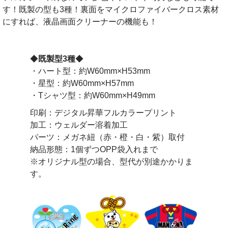
す！既製の型も3種！裏面をマイクロファイバークロス素材
にすれば、液晶画面クリーナーの機能も！
◆
既製型3種
◆
・ハート型：約W60mm×H53mm
・星型：約W60mm×H57mm
・Tシャツ型：約W60mm×H49mm
印刷：デジタル昇華フルカラープリント
加工：ウェルダー溶着加工
パーツ：メガネ紐（赤・橙・白・紫）取付
納品形態：1個ずつOPP袋入れまで
※オリジナル型の場合、型代が別途かかりま
す。