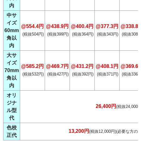
内
中サ
イズ
@554.4円
@438.9円
@400.4円
@377.3円
@338.8
60mm
(税抜504円)
(税抜399円)
(税抜364円)
(税抜343円)
(税抜308円
角以
内
大サ
イズ
@585.2円
@469.7円
@431.2円
@408.1円
@369.6
70mm
(税抜532円)
(税抜427円)
(税抜392円)
(税抜371円)
(税抜336円
角以
内
オリ
ジナ
26,400円
(税抜24,000円
ル型
代
色校
13,200円
(税抜12,000円)(必要な方のみ
正代