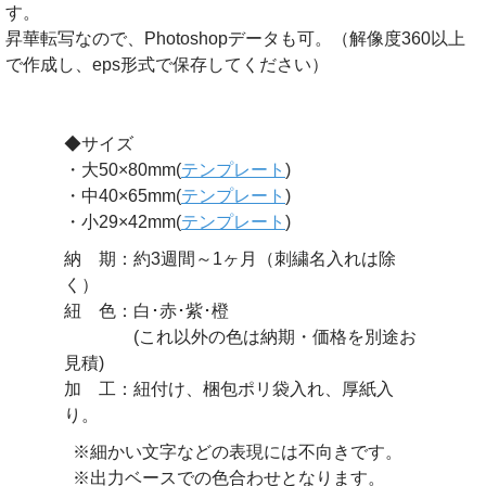
す。
昇華転写なので、Photoshopデータも可。（解像度360以上
で作成し、eps形式で保存してください）
◆サイズ
・大50×80mm(
テンプレート
)
・中40×65mm(
テンプレート
)
・小29×42mm(
テンプレート
)
納 期：約3週間～1ヶ月（刺繍名入れは除
く）
紐 色：白･赤･紫･橙
(これ以外の色は納期・価格を別途お
見積)
加 工：紐付け、梱包ポリ袋入れ、厚紙入
り。
※細かい文字などの表現には不向きです。
※出力ベースでの色合わせとなります。