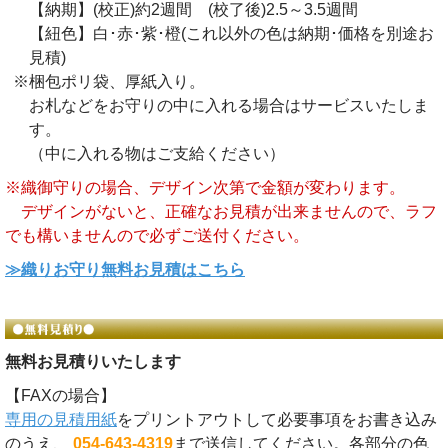
【納期】(校正)約2週間 (校了後)2.5～3.5週間
【紐色】白･赤･紫･橙(これ以外の色は納期･価格を別途お
見積)
※梱包ポリ袋、厚紙入り。
お札などをお守りの中に入れる場合はサービスいたしま
す。
（中に入れる物はご支給ください）
※織御守りの場合、デザイン次第で金額が変わります。
デザインがないと、正確なお見積が出来ませんので、ラフ
でも構いませんので必ずご送付ください。
≫織りお守り無料お見積はこちら
無料お見積りいたします
【FAXの場合】
専用の見積用紙
をプリントアウトして必要事項をお書き込み
のうえ、
054-643-4319
まで送信してください。各部分の色