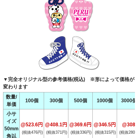
▼完全オリジナル型の参考価格(税込) ※形によって価格が
変わります
数量/
100個
300個
500個
1000個
3000個
単価
小サ
イズ
@523.6円
@408.1円
@369.6円
@346.5円
@308
50mm
(税抜476円)
(税抜371円)
(税抜336円)
(税抜315円)
(税抜280円
角以