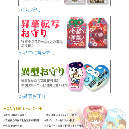
≫織お守り
≫昇華転写お守り
≫異形お守り