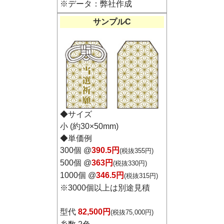
※データ：弊社作成
サンプルC
◆サイズ
小 (約30×50mm)
◆単価例
300個 @
390.5円
(税抜355円)
500個 @
363円
(税抜330円)
1000個 @
346.5円
(税抜315円)
※
3000個以上は別途見積
型代
82,500円
(税抜75,000円)