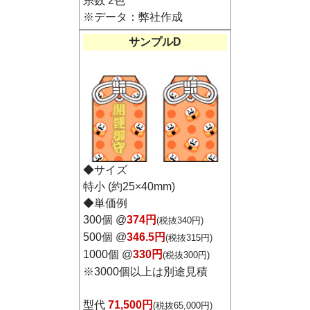
糸数 2色
※データ：弊社作成
サンプルD
◆サイズ
特小 (約25×40mm)
◆単価例
300個 @
374円
(税抜340円)
500個 @
346.5円
(税抜315円)
1000個 @
330円
(税抜300円)
※
3000個以上は別途見積
型代
71,500円
(税抜65,000円)