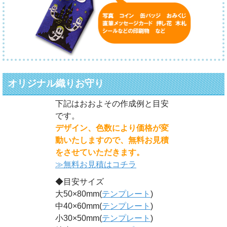
オリジナル織りお守り
下記はおおよその作成例と目安
です。
デザイン、色数により価格が変
動いたしますので、無料お見積
をさせていただきます。
≫無料お見積はコチラ
◆目安サイズ
大50×80mm(
テンプレート
)
中40×60mm(
テンプレート
)
小30×50mm(
テンプレート
)