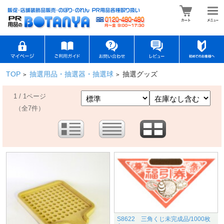
TOP
抽選用品・抽選器・抽選球
抽選グッズ
>
>
1 / 1ページ
（全7件）
S8622 三角くじ未完成品/1000枚