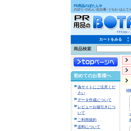
PR用品のぼたんや
のぼり･のれん･紅白幕･うちわ･はんて
カートをみる
商品検索
初めてのお客様へ
偽サイトにご注意くだ
HO
さい
データ作成について
レビューお値引きにつ
いて
ご利用規約
送料について