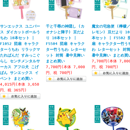
サンエックス ユニバー
千と千尋の神隠し (カ
魔女の宅急便 (檸檬
ス ダイカットボールう
オナシと障子) 豆だよ
レモン) 豆だより 10
ちわ 10本セット |
り 10本セット |
本セット | F5502 
F1052 団扇 キャラク
F5504 団扇 キャラク
扇 キャラクター竹う
ターうちわ リラックマ
ター竹うちわ レターセ
わ レターセット 封
たれぱんだ すみっこぐ
ット 封筒 暑中見舞い
暑中見舞い まとめ買
らし センチメンタルサ
まとめ買い
7,700円(本体 7,00
ーカス アフロ犬 こげ
7,700円(本体 7,000
円、税 700円)
ぱん サンエックス イ
円、税 700円)
ベント まとめ買い
4,015円(本体 3,650
円、税 365円)