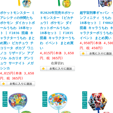
ポケットモンスター ミ
※2026年完売※ポケッ
超宇宙刑事ギャバン 
アレシティの仲間たち
トモンスター (ピカチ
ンフィニティ うちわ
ポケモン ダイカットボ
ュウ) ポケモン ダイ
10本セット | F4062
ールうちわ 10本セッ
カットボールうちわ
団扇 キャラうちわ 
ト | F1036 団扇 キ
10本セット | F1035
ャラクターポリうちわ
ャラクターうちわ まと
団扇 キャラクターうち
イベント まとめ買い
め買い ピカチュウ チ
わ イベント まとめ買
4,950円(本体 4,50
コリータ ポカブ ワニ
い
円、税 450円)
ノコ リザードン アブ
4,015円(本体 3,650
ソル ルカリオ デンリ
円、税 365円)
ュウ サーナイト メガ
在庫切れ
シンカ
4,015円(本体 3,650
円、税 365円)