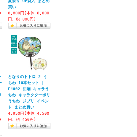
い
夏祭り OP袋入 まとめ
買い
0
8,800円(本体 8,000
円、税 800円)
ー
となりのトトロ 2 う
ー
ちわ 10本セット |
F4002 団扇 キャラう
ラ
ちわ キャラクターポリ
リ
うちわ ジブリ イベン
ベ
ト まとめ買い
4,950円(本体 4,500
0
円、税 450円)