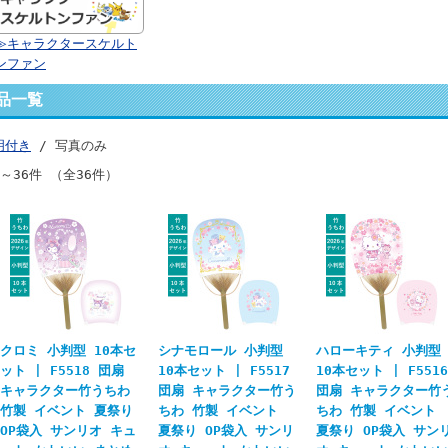
≫キャラクタースケルト
ンファン
品一覧
明付き
/ 写真のみ
件～36件 （全36件）
クロミ 小判型 10本セ
シナモロール 小判型
ハローキティ 小判型
ット | F5518 団扇
10本セット | F5517
10本セット | F5516
キャラクター竹うちわ
団扇 キャラクター竹う
団扇 キャラクター竹
竹製 イベント 夏祭り
ちわ 竹製 イベント
ちわ 竹製 イベント
OP袋入 サンリオ キュ
夏祭り OP袋入 サンリ
夏祭り OP袋入 サン