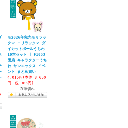
ダ
※2026年完売※リラッ
クマ コリラックマ ダ
イカットボールうちわ
ち
10本セット | F1053
ア
団扇 キャラクターうち
テ
わ サンエックス イベ
ー
ント まとめ買い
シ
4,015円(本体 3,650
と
円、税 365円)
在庫切れ
0