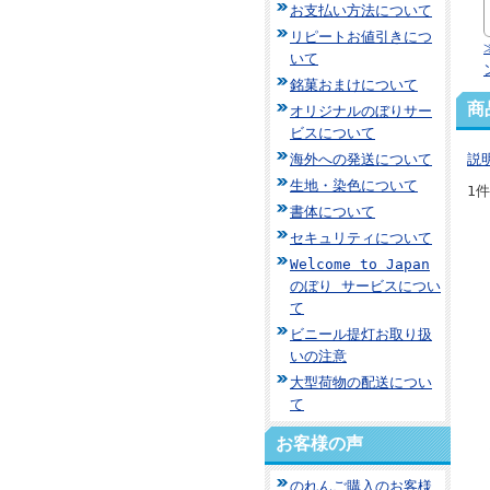
お支払い方法について
リピートお値引きにつ
いて
銘菓おまけについて
商
オリジナルのぼりサー
ビスについて
海外への発送について
説
生地・染色について
1
書体について
セキュリティについて
Welcome to Japan
のぼり サービスについ
て
ビニール提灯お取り扱
いの注意
大型荷物の配送につい
て
お客様の声
のれんご購入のお客様