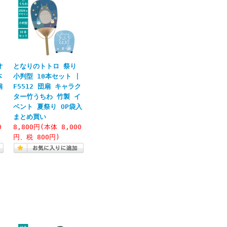
オ
となりのトトロ 祭り
本
小判型 10本セット |
扇
F5512 団扇 キャラク
ター竹うちわ 竹製 イ
り
ベント 夏祭り OP袋入
まとめ買い
0
8,800円(本体 8,000
円、税 800円)