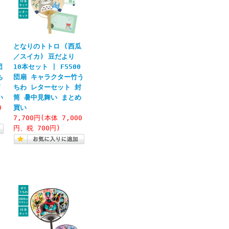
／
となりのトトロ (西瓜
／スイカ) 豆だより
団
10本セット | F5500
ち
団扇 キャラクター竹う
筒
ちわ レターセット 封
い
筒 暑中見舞い まとめ
0
買い
7,700円(本体 7,000
円、税 700円)