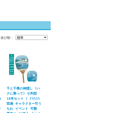
並び順：
千と千尋の神隠し (ハ
クに乗って) 小判型
う
10本セット | F5515
団扇 キャラクター竹う
リ
ちわ イベント 竹製