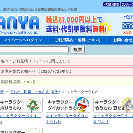
ん･提灯･販促･装飾用品･自動車販売店向商品など販売
マイページへログイン
ご利用案内・送料について
お問い合せ
各ページお見積りフォームに関しまして
夏季休業のお知らせ (2026/7/29更新)
消費税増税について
ME
>
うちわ（団扇）・せんす(扇子)
> キャラクターうちわ
≫キャラクターポリうち
≫キャラクターダイカッ
≫キャラクター竹うち
わ
トうちわ
豆だより