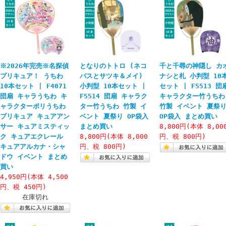
※2026年完売※名探偵
となりのトトロ (ネコ
千と千尋の神隠し カ
プリキュア！ うちわ
バスとサツキ＆メイ)
ナシと札 小判型 10
10本セット | F4071
小判型 10本セット |
セット | F5513 団
団扇 キャラうちわ キ
F5514 団扇 キャラク
キャラクター竹うちわ
ャラクターポリうちわ
ター竹うちわ 竹製 イ
竹製 イベント 夏祭
プリキュア キュアアン
ベント 夏祭り OP袋入
OP袋入 まとめ買い
サー キュアミスティッ
まとめ買い
8,800円(本体 8,00
ク キュアエクレール
8,800円(本体 8,000
円、税 800円)
キュアアルカナ・シャ
円、税 800円)
ドウ イベント まとめ
買い
4,950円(本体 4,500
円、税 450円)
在庫切れ