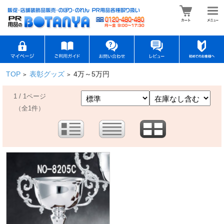
TOP
表彰グッズ
4万～5万円
>
>
1 / 1ページ
（全1件）