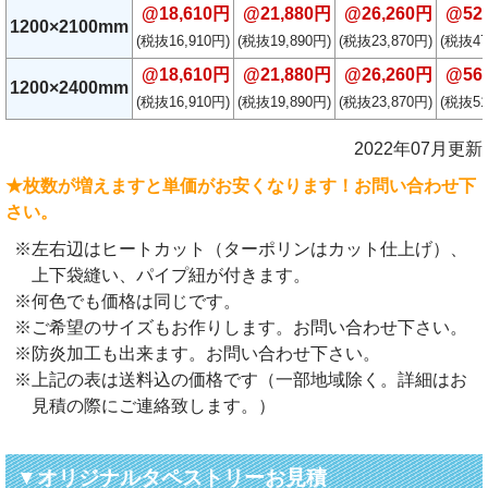
@18,610円
@21,880円
@26,260円
@52
1200×2100mm
(税抜16,910円)
(税抜19,890円)
(税抜23,870円)
(税抜47
@18,610円
@21,880円
@26,260円
@56
1200×2400mm
(税抜16,910円)
(税抜19,890円)
(税抜23,870円)
(税抜51
2022年07月更新
★枚数が増えますと単価がお安くなります！お問い合わせ下
さい。
※左右辺はヒートカット（ターポリンはカット仕上げ）、
上下袋縫い、パイプ紐が付きます。
※何色でも価格は同じです。
※ご希望のサイズもお作りします。お問い合わせ下さい。
※防炎加工も出来ます。お問い合わせ下さい。
※上記の表は送料込の価格です（一部地域除く。詳細はお
見積の際にご連絡致します。）
▼オリジナルタペストリーお見積