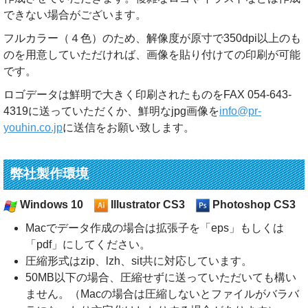
できない場合がございます。
フルカラー（４色）のため、解像度が原寸で350dpi以上のも
のを用意していただければ、画像を貼り付けての印刷が可能
です。
ロゴデータは鮮明で大きく印刷されたものをFAX 054-643-
4319に送っていただくか、鮮明なjpg画像を
info@pr-
youhin.co.jp
に送信をお願い致します。
弊社製作環境
Windows 10
Illustrator CS3
Photoshop CS3
Macでデータ作成の場合は拡張子を「eps」もしくは
「pdf」にしてください。
圧縮形式はzip、lzh、sit共に対応しています。
50MB以下の場合、圧縮せずに送っていただいても構い
ません。（Macの場合は圧縮しないとファイルがバラバ