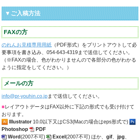
▼ご入稿方法
FAXの方
のれんお見積専用用紙
（PDF形式）をプリントアウトして必
要事項を書き込み、
054-643-4319
まで送信してください。
（※FAXの場合、色がわかりませんので各部分の色がわかる
ように指定をしてください。）
メールの方
info@pr-youhin.co.jp
まで送信してください。
■
レイアウトデータはFAX以外に下記の形式でも受け付けて
おります。
Illustrator
10.0以下又はCS3(Macの場合はeps形式で)
Photoshop
PDF
Word
(2007不可)
Excel
(2007不可) ほか、
gif
、
jpg
、