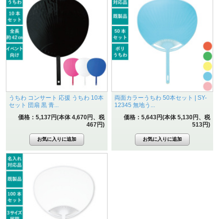
うちわ コンサート 応援 うちわ 10本
両面カラーうちわ 50本セット | SY-
セット 団扇 黒 青...
12345 無地う...
価格：5,137円(本体 4,670円、税
価格：5,643円(本体 5,130円、税
467円)
513円)