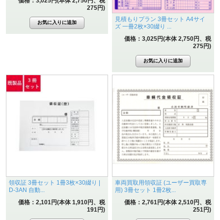
価格：3,025円(本体 2,750円、税
275円)
見積もりプラン 3冊セット A4サイ
ズ 一冊2枚×30綴り ...
価格：3,025円(本体 2,750円、税
275円)
領収証 3冊セット 1冊3枚×30綴り |
車両買取用領収証 (ユーザー買取専
D-3AN 自動...
用) 3冊セット 1冊2枚...
価格：2,101円(本体 1,910円、税
価格：2,761円(本体 2,510円、税
191円)
251円)