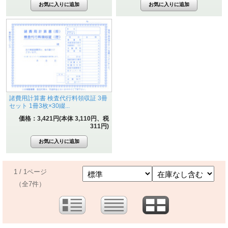
諸費用計算書 検査代行料領収証 3冊
セット 1冊3枚×30綴...
価格：3,421円(本体 3,110円、税
311円)
1 / 1ページ
（全7件）