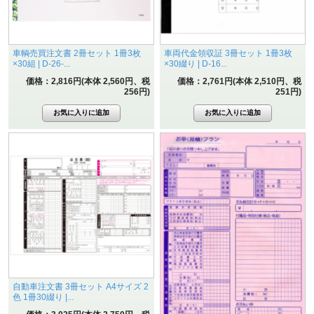
車輌売買注文書 2冊セット 1冊3枚
車両代金領収証 3冊セット 1冊3枚
×30組 | D-26-...
×30綴り | D-16...
価格：2,816円(本体 2,560円、税
価格：2,761円(本体 2,510円、税
256円)
251円)
自動車注文書 3冊セット A4サイズ 2
色 1冊30綴り |...