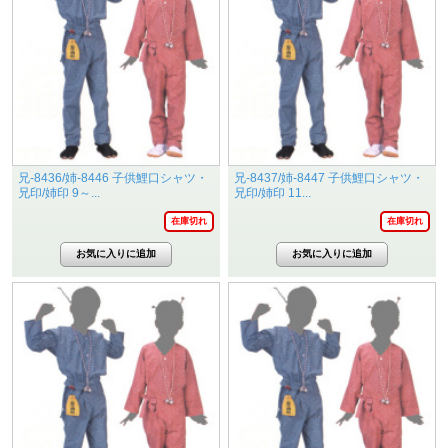
兄-8436/姉-8446 子供鯉口シャツ・
兄-8437/姉-8447 子供鯉口シャツ・
兄印/姉印 9～...
兄印/姉印 11...
在庫切れ
在庫切れ