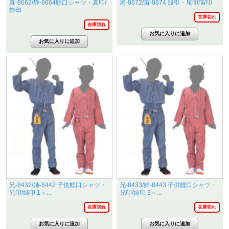
真-8662/静-8664鯉口シャツ・真印/
尾-8672/宙-8674 股引・尾印/宙印
静印
在庫切れ
在庫切れ
兄-8432/姉-8442 子供鯉口シャツ・
兄-8433/姉-8443 子供鯉口シャツ・
兄印/姉印 1～...
兄印/姉印 3～...
在庫切れ
在庫切れ