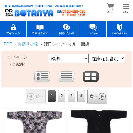
TOP
お祭り小物
鯉口シャツ・股引・腹掛
>
>
1 / 4ページ
（全92件）
1
2
3
4
前へ
次へ