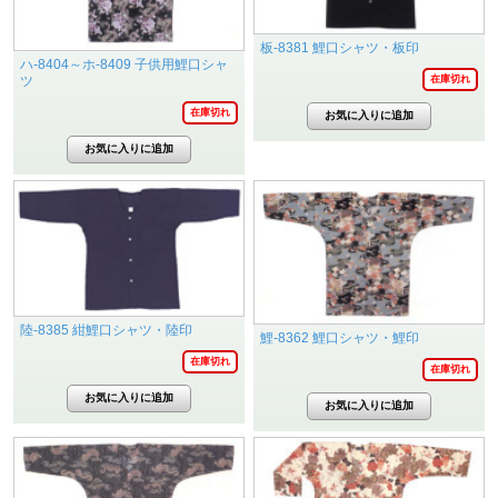
板-8381 鯉口シャツ・板印
ハ-8404～ホ-8409 子供用鯉口シャ
ツ
在庫切れ
在庫切れ
陸-8385 紺鯉口シャツ・陸印
鯉-8362 鯉口シャツ・鯉印
在庫切れ
在庫切れ