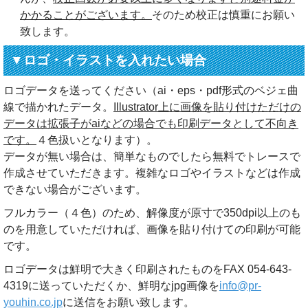
かかることがございます。
そのため校正は慎重にお願い
致します。
▼ロゴ・イラストを入れたい場合
ロゴデータを送ってください（ai・eps・pdf形式のベジェ曲
線で描かれたデータ。
Illustrator上に画像を貼り付けただけの
データは拡張子がaiなどの場合でも印刷データとして不向き
です。
４色扱いとなります）。
データが無い場合は、簡単なものでしたら無料でトレースで
作成させていただきます。複雑なロゴやイラストなどは作成
できない場合がございます。
フルカラー（４色）のため、解像度が原寸で350dpi以上のも
のを用意していただければ、画像を貼り付けての印刷が可能
です。
ロゴデータは鮮明で大きく印刷されたものをFAX 054-643-
4319に送っていただくか、鮮明なjpg画像を
info@pr-
youhin.co.jp
に送信をお願い致します。