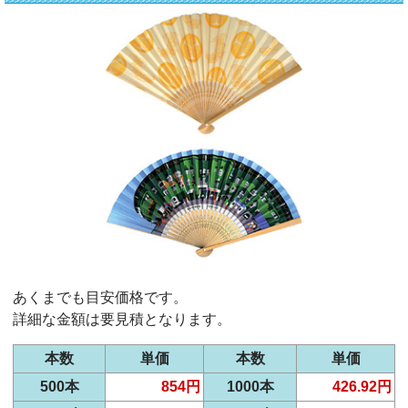
あくまでも目安価格です。
詳細な金額は要見積となります。
本数
単価
本数
単価
500本
854円
1000本
426.92円