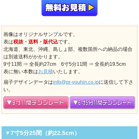
画像はオリジナルサンプルです。
表は
税抜・送料・版代込
です。
北海道、東北、沖縄、島しょ部、複数箇所への納品の場合
は別途送料がかかります。
9寸11間 ⇒ 全長約27cm 6寸5分11間 ⇒ 全長約19.5cm
表に無い本数は
お見積
いたします。
扇子デザインデータは
info@pr-youhin.co.jp
に送信して下さ
い。
▼7寸5分25間（約22.5cm）