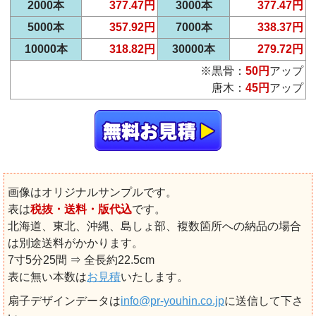
2000本
377.47円
3000本
377.47円
5000本
357.92円
7000本
338.37円
10000本
318.82円
30000本
279.72円
※黒骨：
50円
アップ
唐木：
45円
アップ
画像はオリジナルサンプルです。
表は
税抜・送料・版代込
です。
北海道、東北、沖縄、島しょ部、複数箇所への納品の場合
は別途送料がかかります。
7寸5分25間 ⇒ 全長約22.5cm
表に無い本数は
お見積
いたします。
扇子デザインデータは
info@pr-youhin.co.jp
に送信して下さ