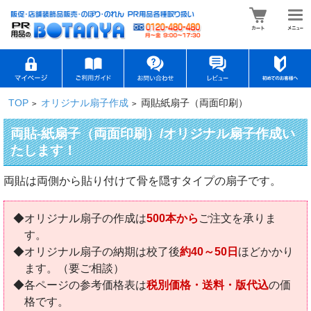
TOP
オリジナル扇子作成
両貼紙扇子（両面印刷）
>
>
両貼-紙扇子（両面印刷）/オリジナル扇子作成い
たします！
両貼は両側から貼り付けて骨を隠すタイプの扇子です。
◆オリジナル扇子の作成は
500本から
ご注文を承りま
す。
◆オリジナル扇子の納期は校了後
約40～50日
ほどかかり
ます。（要ご相談）
◆各ページの参考価格表は
税別価格・送料・版代込
の価
格です。