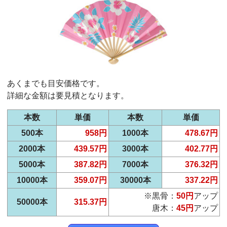
あくまでも目安価格です。
詳細な金額は要見積となります。
本数
単価
本数
単価
500本
958円
1000本
478.67円
2000本
439.57円
3000本
402.77円
5000本
387.82円
7000本
376.32円
10000本
359.07円
30000本
337.22円
※黒骨：
50円
アップ
50000本
315.37円
唐木：
45円
アップ