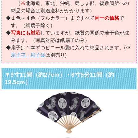
（
※
北海道、東北、沖縄、島しょ部、複数箇所への
納品の場合は別途送料がかかります）
◆１色～４色（フルカラー）まですべて
同一の価格
で
す。（絹扇子除く）
◆
写真にも対応
していますが、紙質の関係で若干色が沈
みます。（写真対応は紙扇子のみ）
◆扇子は１本ずつビニール袋に入れて納品されます。(※
扇子箱・扇子袋
は別売り)
▼9寸11間（約27cm）・6寸5分11間（約
19.5cm）