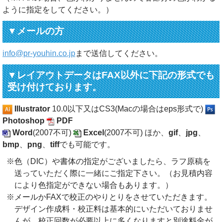
ように指定をしてください。）
▼メールの方
info@pr-youhin.co.jp
まで送信してください。
▼レイアウトデータはFAX以外に下記の形式でも
受け付けております。
Illustrator
10.0以下又はCS3(Macの場合はeps形式で)
Photoshop
PDF
Word
(2007不可)
Excel
(2007不可) ほか、
gif
、
jpg
、
bmp
、
png
、
tiff
でも可能です。
※色（DIC）や書体の指定がございましたら、ラフ原稿を
送っていただく際に一緒にご指定下さい。（お見積内容
により色指定ができない場合もあります。）
※メールかFAXで校正のやりとりをさせていただきます。
デザイン作成料・校正料は基本的にいただいておりませ
んが、
校正回数が必要以上に多くなりますと別途料金が