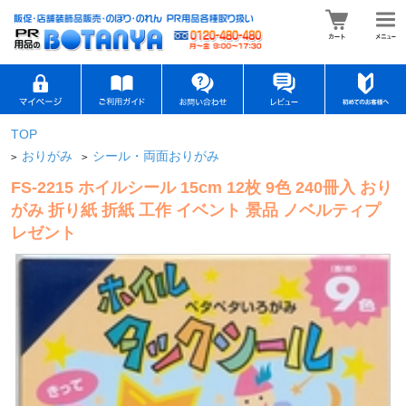
TOP
おりがみ
シール・両面おりがみ
>
>
FS-2215 ホイルシール 15cm 12枚 9色 240冊入 おり
がみ 折り紙 折紙 工作 イベント 景品 ノベルティプ
レゼント