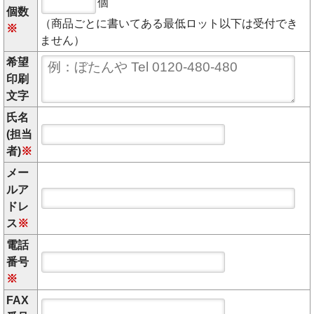
個
個数
（商品ごとに書いてある最低ロット以下は受付でき
※
ません）
希望
印刷
文字
氏名
(担当
者)
※
メー
ルア
ドレ
ス
※
電話
番号
※
FAX