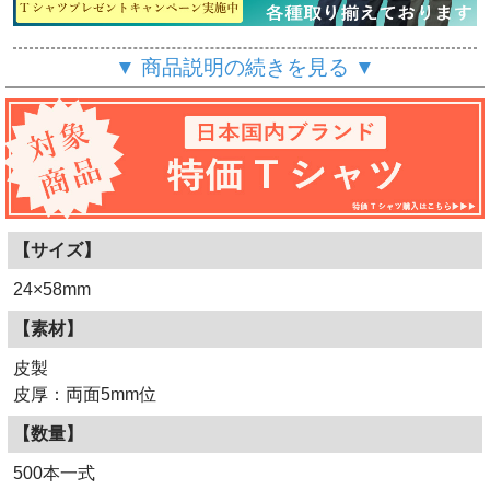
▼ 商品説明の続きを見る ▼
【サイズ】
24×58mm
【素材】
お洒落なレザータイプ！
皮製
皮厚：両面5mm位
【数量】
500本一式