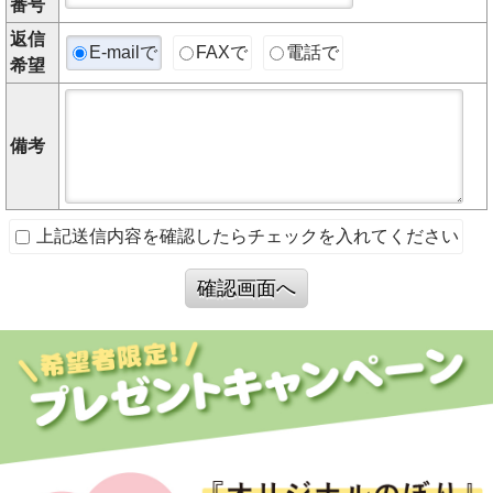
番号
返信
E-mailで
FAXで
電話で
希望
備考
上記送信内容を確認したらチェックを入れてください
確認画面へ